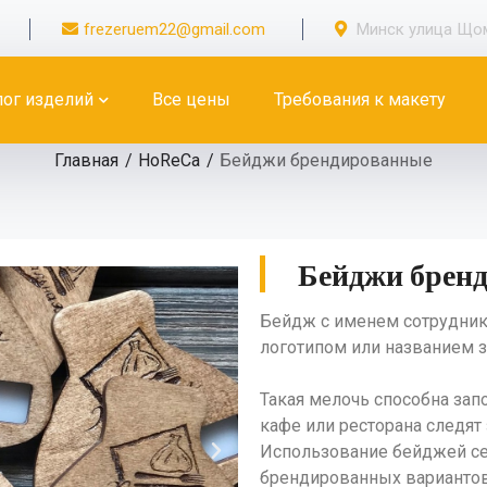
frezeruem22@gmail.com
Минск улица Щом
лог изделий
Все цены
Требования к макету
Главная
HoReCa
Бейджи брендированные
Бейджи брен
Бейдж с именем сотрудник
логотипом или названием 
Такая мелочь способна запо
кафе или ресторана следят 
Использование бейджей сег
брендированных вариантов