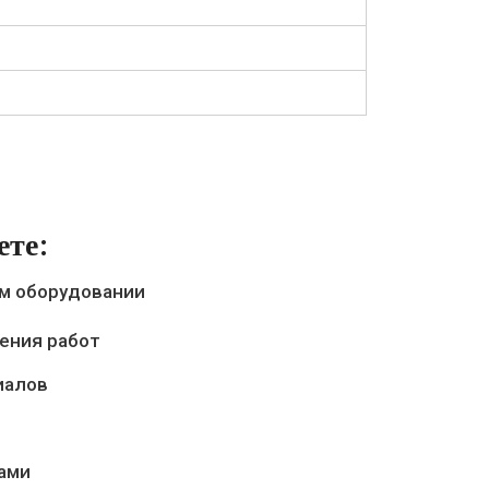
ете:
м оборудовании
ения работ
иалов
ами