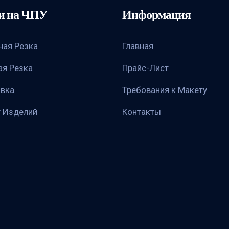
и на ЧПУ
Информация
ная Резка
Главная
ая Резка
Прайс-Лист
овка
Требования к Макету
г Изделий
Контакты